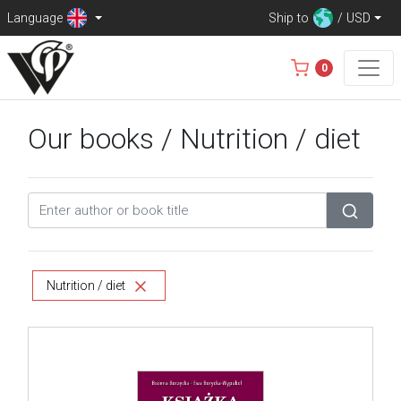
Language
Ship to
/ USD
0
Our books
/ Nutrition / diet
Nutrition / diet